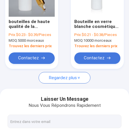
visite de l'usine
Contrôle de la qualité
bouteilles de haute
Bouteille en verre
qualité de la
blanche cosmétique
Nous contacter
porcelaine 50ml avec
de haute qualité de
Prix:
$0.23 - $0.39/Pieces
Prix:
$0.21 - $0.38/Pieces
le compte-gouttes
compte-gouttes de
MOQ:
5000 morceaux
MOQ:
10000 morceaux
en verre pour les
la bouteille 30ml de
Nouvelles
huiles essentielles
compte-gouttes de
Trouvez les derniers prix
Trouvez les derniers prix
porcelaine
Demandez un devis
Contactez
Contactez
Regardez plus
Bouteilles de conditionnement en plastique
Pots de conditionnement en plastique
Laisser Un Message
Nous Vous Répondrons Rapidement
Bouteille de mousse en plastique
Bouteille en plastique de lotion