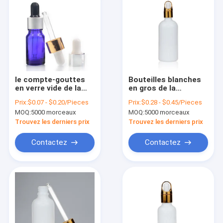
le compte-gouttes
Bouteilles blanches
en verre vide de la
en gros de la
bouteille 10ml bleue
porcelaine 100ml
Prix:
$0.07 - $0.20/Pieces
Prix:
$0.28 - $0.45/Pieces
met en bouteille avec
avec le compte-
MOQ:
5000 morceaux
MOQ:
5000 morceaux
des bouteilles en
gouttes en verre
verre de compte-
pour les huiles
Trouvez les derniers prix
Trouvez les derniers prix
gouttes de pipette
essentielles
Contactez
Contactez
À la maison
Produits
À propos de nous