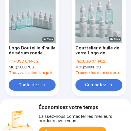
Logo Bouteille d'huile
Gouttelier d'huile de
de sérum ronde
verre Logo de
personnalisée
bouteille de verre
Prix:
USD 0.14-0.2
Prix:
USD 0.14-0.2
Conception anti-
Contenant lisse sur
MOQ:
5000PCS
MOQ:
5000PCS
fuite durable
mesure Conçu pour
Convient pour les
les huiles
Trouvez les derniers prix
Trouvez les derniers prix
huiles essentielles,
essentielles, les
les soins de la peau
sérums et les
Contactez
Contactez
et les emballages
applications
cosmétiques
cosmétiques
Économisez votre temps
Laissez-nous contacter les meilleurs
produits avec vous.