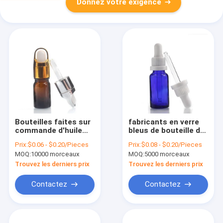
Donnez votre exigence
Bouteilles faites sur
fabricants en verre
commande d'huile
bleus de bouteille de
essentielle de la
compte-gouttes
Prix:
$0.06 - $0.20/Pieces
Prix:
$0.08 - $0.20/Pieces
couleur 5ml de
d'huile essentielle du
MOQ:
10000 morceaux
MOQ:
5000 morceaux
compte-gouttes
conteneur 20ml
d'Amber Color Glass
cosmétique
Trouvez les derniers prix
Trouvez les derniers prix
Bottles With
Contactez
Contactez