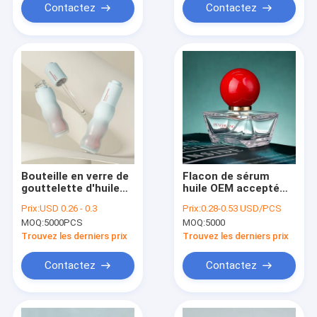
cosmétiques
Contactez
Contactez
Bouteille en verre de
Flacon de sérum
gouttelette d'huile
huile OEM accepté
de machine
avec compte-
Prix:
USD 0.26 - 0.3
Prix:
0.28-0.53 USD/PCS
automatique avec
gouttes en bambou,
MOQ:
5000PCS
MOQ:
5000
conception et
emballage
capacités
personnalisable or et
Trouvez les derniers prix
Trouvez les derniers prix
d'expédition aérienne
argent pour huile
par mer Parfaite pour
essentielle et soins
Contactez
Contactez
l'emballage industriel
cosmétiques