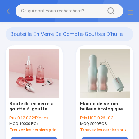
Bouteille En Verre De Compte-Gouttes D'huile
(85)
Bouteille en verre à
Flacon de sérum
goutte-à-goutte
huileux écologique en
d'huile
aluminium et
Prix:
0.12-0.32/Pieces
Prix:
USD 0.26 - 0.3
personnalisable 30
plastique PP, adapté
MOQ:
10000 PCs
MOQ:
5000PCS
ml 50 ml Serum
pour les huiles
Bouteille d'emballage
essentielles et les
Trouvez les derniers prix
Trouvez les derniers prix
emballages de soins