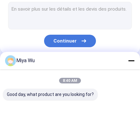
flacon pulvérisateur en plastique
Bouteille en verre de compte-gouttes d'huile
Bouteilles en verre de Boston
Continuer
Bouteilles de compte-gouttes de sérum
Bouteilles liquides de base
Miya Wu
Nos Catégories
Bouteilles en verre de lotion
8:40 AM
Pots en verre crèmes
Good day, what product are you looking for?
Ensemble de empaquetage cosmétique
Petit pain en verre sur des bouteilles
Bouteilles de
Pots de
Bouteille de m
Opal Glass Bottle
conditionnement en
conditionnement en
en plastique
plastique
plastique