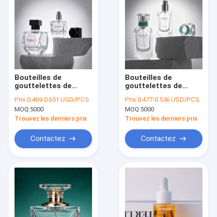
Bouteilles de
Bouteilles de
gouttelettes de
gouttelettes de
sérum conçues pour
sérum offrant des
Prix:
0.469-0.651 USD/PCS
Prix:
0.477-0.536 USD/PCS
répondre à des
bouchons résistants
MOQ:
5000
MOQ:
5000
normes élevées de
aux fuites et un
fonctionnalité et
corps en verre
Trouvez les derniers prix
Trouvez les derniers prix
adaptées aux
durable parfait pour
emballages
les emballages
Contactez
Contactez
cosmétiques et
cosmétiques et les
scientifiques
laboratoires
À la maison
Produits
À propos de nous