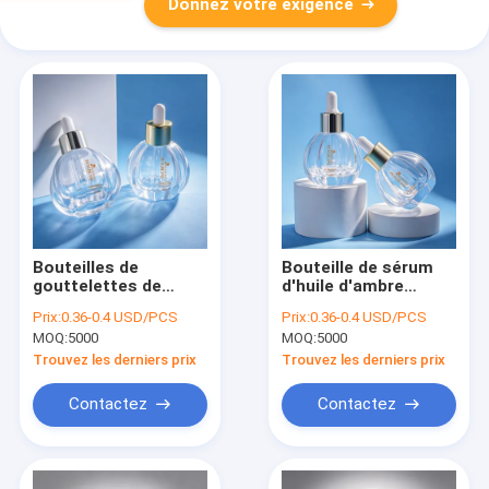
Donnez votre exigence
Bouteilles de
Bouteille de sérum
gouttelettes de
d'huile d'ambre
sérum d'ambre
offrant une
Prix:
0.36-0.4 USD/PCS
Prix:
0.36-0.4 USD/PCS
fabriquées par une
construction
MOQ:
5000
MOQ:
5000
machine
durable, adaptée aux
automatique
sérums d'huiles
Trouvez les derniers prix
Trouvez les derniers prix
parfaites pour les
essentielles et aux
emballages d'huiles
produits
Contactez
Contactez
essentielles et de
cosmétiques de
soins de la peau
soins de la peau