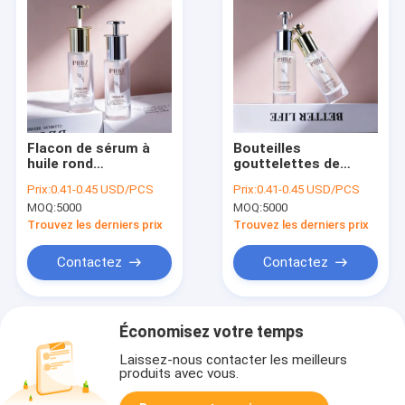
Flacon de sérum à
Bouteilles
huile rond
gouttelettes de
sérigraphié,
sérum cylindrique
Prix:
0.41-0.45 USD/PCS
Prix:
0.41-0.45 USD/PCS
emballage durable et
avec collier en verre
MOQ:
5000
MOQ:
5000
étanche pour huiles
Variantes de couleur
essentielles et
personnalisées
Trouvez les derniers prix
Trouvez les derniers prix
cosmétiques
Idéales pour
l'emballage des
Contactez
Contactez
produits de soins de
la peau
Économisez votre temps
Laissez-nous contacter les meilleurs
produits avec vous.