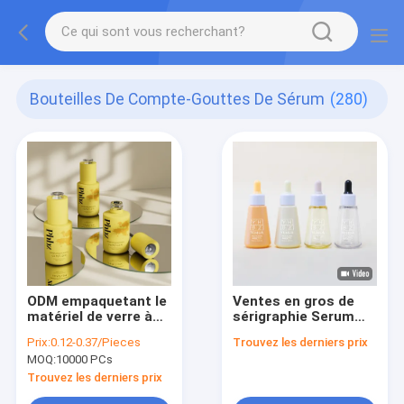
Bouteilles De Compte-Gouttes De Sérum
(280)
ODM empaquetant le
Ventes en gros de
matériel de verre à
sérigraphie Serum
bouteilles de sérum
goutte-à-goutte
Prix:
0.12-0.37/Pieces
Trouvez les derniers prix
de compte-gouttes
Bouteilles 50ml
MOQ:
10000 PCs
de la presse 30ml
Bouteille d' huile d'
rotatoire
essence en plastique
Trouvez les derniers prix
personnalisable