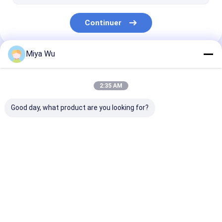
Bouteille en verre de diffuseur
Continuer
Miya Wu
Nos Catégories
2:35 AM
Good day, what product are you looking for?
Bouteilles de
Pots de
Bouteille de m
conditionnement en
conditionnement en
en plastique
plastique
plastique
Aperçu
Au sujet de
Contactez-
Desktop
nous
nous
Site
Plan du site
Politique de confidentialité