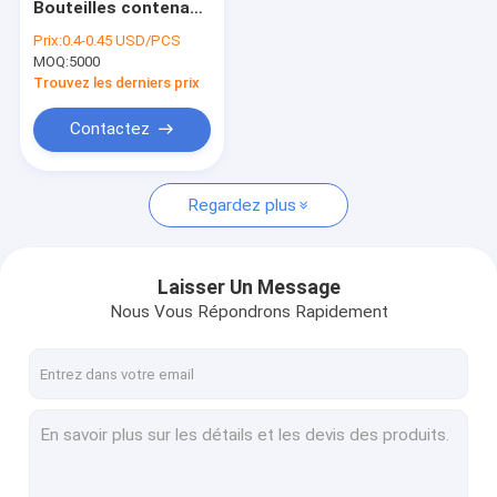
Bouteilles contenant
flacon pulvérisateur en plastique
du verre durable idéal
Prix:
0.4-0.45 USD/PCS
pour les huiles
MOQ:
Bouteille en verre de compte-gouttes d'huile
5000
essentielles sérums
et liquides
Trouvez les derniers prix
cosmétiques
Bouteilles en verre de Boston
solutions
Contactez
d'emballage
Bouteilles de compte-gouttes de sérum
Regardez plus
Bouteilles liquides de base
Bouteilles en verre de lotion
Laisser Un Message
Pots en verre crèmes
Nous Vous Répondrons Rapidement
Ensemble de empaquetage cosmétique
Petit pain en verre sur des bouteilles
Opal Glass Bottle