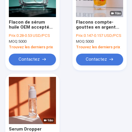
visite de l'usine
Contrôle de la qualité
Flacon de sérum
Flacons compte-
huile OEM accepté
gouttes en argent
Nous contacter
avec compte-
avec bouchon
Prix:
0.28-0.53 USD/PCS
Prix:
0.147-0.157 USD/PCS
gouttes en bambou,
personnalisé, type de
MOQ:
5000
MOQ:
5000
emballage
fermeture, option
Nouvelles
personnalisable or et
d'emballage pour
Trouvez les derniers prix
Trouvez les derniers prix
argent pour huile
cosmétiques, soins
essentielle et soins
de la peau et huiles
Demandez un devis
Contactez
Contactez
cosmétiques
essentielles
Bouteilles de conditionnement en plastique
Pots de conditionnement en plastique
Bouteille de mousse en plastique
Bouteille en plastique de lotion
Serum Dropper