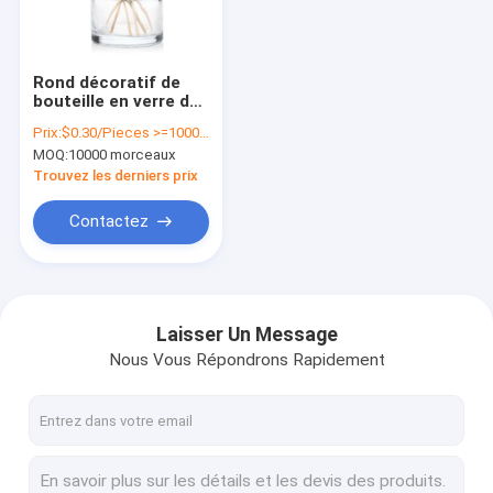
visite de l'usine
Contrôle de la qualité
Rond décoratif de
bouteille en verre du
Nous contacter
diffuseur 200ml clair
Prix:
$0.30/Pieces >=10000 Pieces
avec le chapeau
MOQ:
10000 morceaux
Nouvelles
Trouvez les derniers prix
Demandez un devis
Contactez
Bouteilles de conditionnement en plastique
Laisser Un Message
Nous Vous Répondrons Rapidement
Pots de conditionnement en plastique
Bouteille de mousse en plastique
Bouteille en plastique de lotion