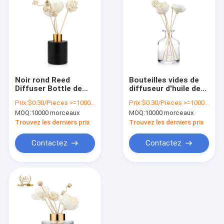
Noir rond Reed
Bouteilles vides de
Diffuser Bottle de
diffuseur d'huile de
bouteille en verre de
bouteille de diffuseur
Prix:
$0.30/Pieces >=10000 Pieces
Prix:
$0.30/Pieces >=10000 Pieces
diffuseur de 30ml
de parfum du liège
MOQ:
10000 morceaux
MOQ:
10000 morceaux
50ml
150ml 260ml
Trouvez les derniers prix
Trouvez les derniers prix
Contactez
Contactez
À la maison
Produits
À propos de nous