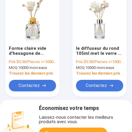
Forme claire vide
le diffuseur du rond
d'hexagone de
105ml met le verre en
bouteille en verre de
bouteille clair vide
Prix:
$0.30/Pieces >=10000 Pieces
Prix:
$0.30/Pieces >=10000 Pieces
diffuseur du
avec des bâtons de
MOQ:
10000 morceaux
MOQ:
10000 morceaux
couvercle à visser
rotin
125ml
Trouvez les derniers prix
Trouvez les derniers prix
Contactez
Contactez
Économisez votre temps
Laissez-nous contacter les meilleurs
produits avec vous.