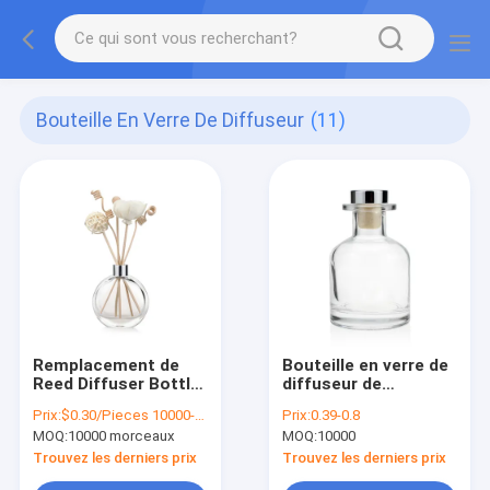
Bouteille En Verre De Diffuseur
(11)
Remplacement de
Bouteille en verre de
Reed Diffuser Bottle
diffuseur de
Clear DIY de rond de
l'emballage 150ml
Prix:
$0.30/Pieces 10000-49999 Pieces
Prix:
0.39-0.8
MSDS 55ml
d'arome avec le
MOQ:
10000 morceaux
MOQ:
10000
bouchon et le bâton
volatil
Trouvez les derniers prix
Trouvez les derniers prix