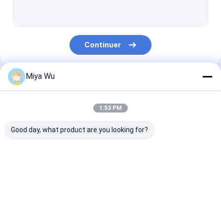
flacon pulvérisateur en plastique
Bouteille en verre de compte-gouttes d'huile
Continuer
Bouteilles en verre de Boston
Bouteilles de compte-gouttes de sérum
Miya Wu
Nos Catégories
Bouteilles liquides de base
1:53 PM
Bouteilles en verre de lotion
Good day, what product are you looking for?
Pots en verre crèmes
Ensemble de empaquetage cosmétique
Bouteilles de
Pots de
Bouteille de m
Petit pain en verre sur des bouteilles
conditionnement en
conditionnement en
en plastique
plastique
plastique
Opal Glass Bottle