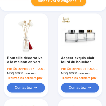
Donnez votre exigence
Bouteille décorative
Aspect exquis clair
à la maison en verre
lourd du bouchon
de diffuseur d'OEM
200ml d'arome de
Prix:
$0.30/Pieces >=10000 Pieces
Prix:
$0.30/Pieces 10000-29999 Pieces
80ml vide avec
bouteille en
MOQ:
10000 morceaux
MOQ:
10000 morceaux
Crystal Cap
caoutchouc de
diffuseur
Trouvez les derniers prix
Trouvez les derniers prix
Contactez
Contactez