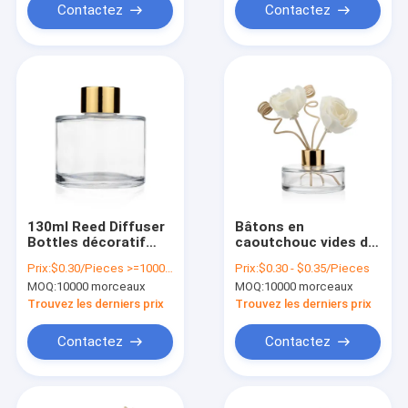
Contactez
Contactez
130ml Reed Diffuser
Bâtons en
Bottles décoratif
caoutchouc vides de
anti corrodent avec
rotin de bouchon de
Prix:
$0.30/Pieces >=10000 Pieces
Prix:
$0.30 - $0.35/Pieces
le couvercle à visser
95ml Reed Diffuser
MOQ:
10000 morceaux
MOQ:
10000 morceaux
Glass Bottle With
Trouvez les derniers prix
Trouvez les derniers prix
Contactez
Contactez