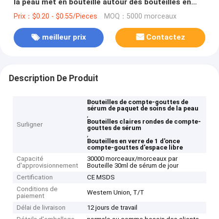
la peau met en bouteille autour des bouteilles en
verre claires de 1 compte-gouttes d'once
Prix：$0.20 - $0.55/Pieces
MOQ：5000 morceaux
meilleur prix
Contactez
Description De Produit
Bouteilles de compte-gouttes de
sérum de paquet de soins de la peau
,
Bouteilles claires rondes de compte-
Surligner
gouttes de sérum
,
Bouteilles en verre de 1 d'once
compte-gouttes d'espace libre
Capacité
30000 morceaux/morceaux par
d'approvisionnement
Bouteille 30ml de sérum de jour
Certification
CE MSDS
Conditions de
Western Union, T/T
paiement
Délai de livraison
12 jours de travail