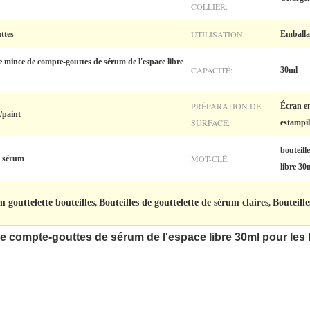
COLLIER:
UTILISATION:
ttes
Emballa
ite mince de compte-gouttes de sérum de l'espace libre
CAPACITÉ:
30ml
PRÉPARATION DE
Écran en
d/paint
SURFACE:
estampil
bouteill
MOT-CLÉ:
e sérum
libre 30
m gouttelette bouteilles
Bouteilles de gouttelette de sérum claires
Bouteill
,
,
 de compte-gouttes de sérum de l'espace libre 30ml pour les 