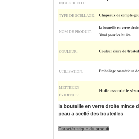
INDUSTRIELLE:
TYPE DE SCELLAGE:
Chapeaux de compte-gou
la bouteille en verre dro
NOM DE PRODUIT:
30ml pour les huiles
COULEUR:
Couleur claire de /froste
UTILISATION:
Emballage cosmétique d
METTRE EN
Huile essentielle séru
ÉVIDENCE:
la bouteille en verre droite mince
peau a scellé des bouteilles
Caractéristique du produit