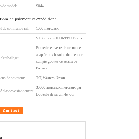
 de modèle:
S044
tions de paiement et expédition:
té de commande min:
1000 morceaux
$0.30/Pieces 1000-9999 Pieces
Bouteille en verre droite mince
adaptée aux besoins du client de
 d'emballage:
compte-gouttes de sérum de
l'espace
ions de paiement:
T/T, Western Union
30000 morceaux/morceaux par
té d'approvisionnement:
Bouteille de sérum de jour
Contact
nt