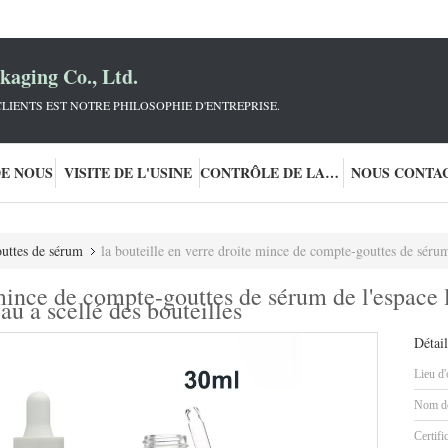
aging Co., Ltd.
LIENTS EST NOTRE PHILOSOPHIE D'ENTREPRISE.
DE NOUS
VISITE DE L'USINE
CONTRÔLE DE LA QUALITÉ
NOUS CONTA
outtes de sérum
la bouteille en verre droite mince de compte-gouttes de sérum de l'espace libre 30ml pour 
 mince de compte-gouttes de sérum de l'espace 
eau a scellé des bouteilles
Détail
Lieu d'
Nom de
Certifi