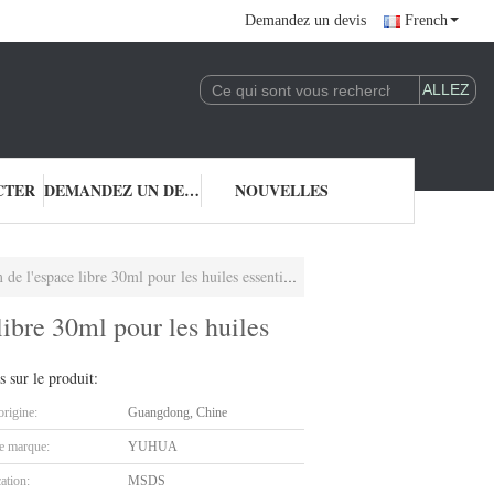
Demandez un devis
French
CTER
DEMANDEZ UN DEVIS
NOUVELLES
les huiles essentielles de soins de la peau a scellé des bouteilles
libre 30ml pour les huiles
s sur le produit:
origine:
Guangdong, Chine
 marque:
YUHUA
cation:
MSDS