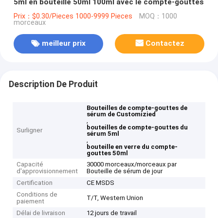
5ml en bouteille 50ml 100ml avec le compte-gouttes
Prix：$0.30/Pieces 1000-9999 Pieces
MOQ：1000
morceaux
meilleur prix
Contactez
Description De Produit
Bouteilles de compte-gouttes de
sérum de Customizied
,
bouteilles de compte-gouttes du
Surligner
sérum 5ml
,
bouteille en verre du compte-
gouttes 50ml
Capacité
30000 morceaux/morceaux par
d'approvisionnement
Bouteille de sérum de jour
Certification
CE MSDS
Conditions de
T/T, Western Union
paiement
Délai de livraison
12 jours de travail