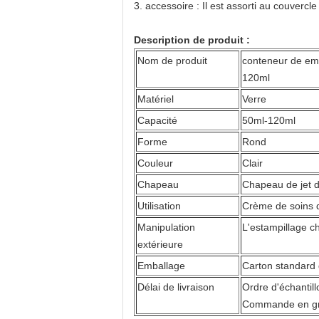
3. accessoire : Il est assorti au couverc
Description de produit :
Nom de produit
conteneur de emp
120ml
Matériel
Verre
Capacité
50ml-120ml
Forme
Rond
Couleur
Clair
Chapeau
Chapeau de jet d
Utilisation
Crème de soins d
Manipulation
L'estampillage ch
extérieure
Emballage
Carton standard 
Délai de livraison
Ordre d'échantil
Commande en gro