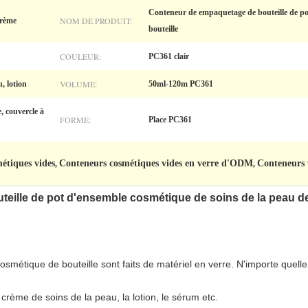
Conteneur de empaquetage de bouteille de po
NOM DE PRODUIT:
crème
bouteille
COULEUR:
PC361 clair
VOLUME:
, lotion
50ml-120m PC361
 couvercle à
FORME:
Place PC361
étiques vides
Conteneurs cosmétiques vides en verre d'ODM
Conteneurs 
,
,
ille de pot d'ensemble cosmétique de soins de la peau de 
étique de bouteille sont faits de matériel en verre. N'importe quelle
 crème de soins de la peau, la lotion, le sérum
etc.