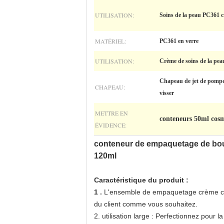
UTILISATION:
Soins de la peau PC361 
MATÉRIEL:
PC361 en verre
UTILISATION:
Crème de soins de la peau
Chapeau de jet de pompe,
CHAPEAU:
visser
METTRE EN
conteneurs 50ml cosm
ÉVIDENCE:
conteneur de empaquetage de boute
120ml
Caractéristique du produit :
1 .
L'ensemble de empaquetage crème cosm
du client comme vous souhaitez.
2. utilisation large : Perfectionnez pour
la