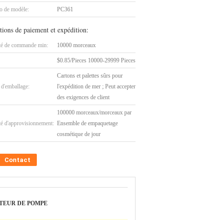
 de modèle:
PC361
tions de paiement et expédition:
té de commande min:
10000 morceaux
$0.85/Pieces 10000-29999 Pieces
Cartons et palettes sûrs pour
 d'emballage:
l'expédition de mer ; Peut accepter
des exigences de client
100000 morceaux/morceaux par
té d'approvisionnement:
Ensemble de empaquetage
cosmétique de jour
Contact
TEUR DE POMPE