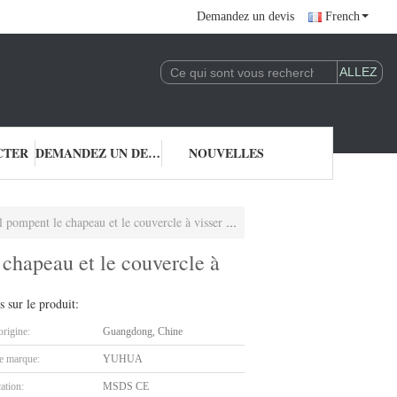
Demandez un devis
French
CTER
DEMANDEZ UN DEVIS
NOUVELLES
pent le chapeau et le couvercle à visser de jet
chapeau et le couvercle à
s sur le produit:
origine:
Guangdong, Chine
 marque:
YUHUA
cation:
MSDS CE