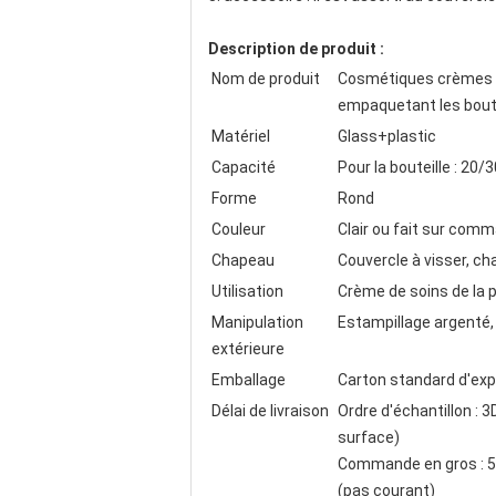
Description de produit :
Nom de produit
Cosmétiques crèmes e
empaquetant les boute
Matériel
Glass+plastic
Capacité
Pour la bouteille : 20
Forme
Rond
Couleur
Clair ou fait sur com
Chapeau
Couvercle à visser, c
Utilisation
Crème de soins de la p
Manipulation
Estampillage argenté, 
extérieure
Emballage
Carton standard d'exp
Délai de livraison
Ordre d'échantillon : 
surface)
Commande en gros : 5
(pas courant)