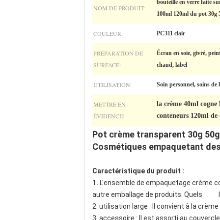
bouteille en verre faite
NOM DE PRODUIT:
100ml 120ml du pot 30g 
COULEUR:
PC311 clair
PRÉPARATION DE
Écran en soie, givré, pein
SURFACE:
chaud, label
UTILISATION:
Soin personnel, soins de
METTRE EN
la crème 40ml cogne 
ÉVIDENCE:
conteneurs 120ml de
Pot crème transparent 30g 50g
Cosmétiques empaquetant des p
Caractéristique du produit :
1.
L'ensemble de empaquetage crème cosmé
autre emballage de produits. Quels la 
2. utilisation large : Il convient à la crè
3. accessoire : Il est assorti au couverc