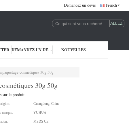
Demandez un devis
French
CTER
DEMANDEZ UN DEVIS
NOUVELLES
empaquetage cosmétiques 30g 50g
 cosmétiques 30g 50g
s sur le produit:
origine:
Guangdong, Chine
 marque:
YUHUA
cation:
MSDS CE