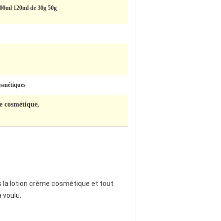
100ml 120ml de 30g 50g
osmétiques
e cosmétique
,
s la lotion crème cosmétique et tout
 voulu.