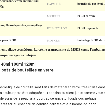
 sur commande crème en verre 40ml
CAPACITÉ:
bouteille du pot 40ml 
50g
MATÉRIEL:
PC311 en verre
ture, électrodéposition, estampillage
ÉCHANTILLON:
PC311 disponible
MOT-CLÉ:
 la peau PC311
Emballage PC311 de c
l'emballage cosmétique
La crème transparente de MSDS cogne l'emballag
,
 empaquetage cosmétiques
 40ml 100ml 120ml
ots de bouteilles en verre
tique de bouteille sont faits de matériel en verre, très utilisé dan
couleur peut être adaptée aux besoins du client juste comme vous a
me de soins de la peau, à la lotion, au sérum, etc. liquide cosmétique.
le à visser, au chapeau de compte-gouttes et à la pompe de lotion.