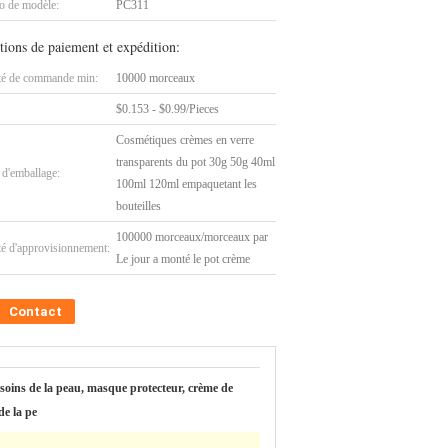
 de modèle:
PC311
tions de paiement et expédition:
té de commande min:
10000 morceaux
$0.153 - $0.99/Pieces
Cosmétiques crèmes en verre
transparents du pot 30g 50g 40ml
 d'emballage:
100ml 120ml empaquetant les
bouteilles
100000 morceaux/morceaux par
té d'approvisionnement:
Le jour a monté le pot crème
Contact
 soins de la peau, masque protecteur, crème de
de la pe