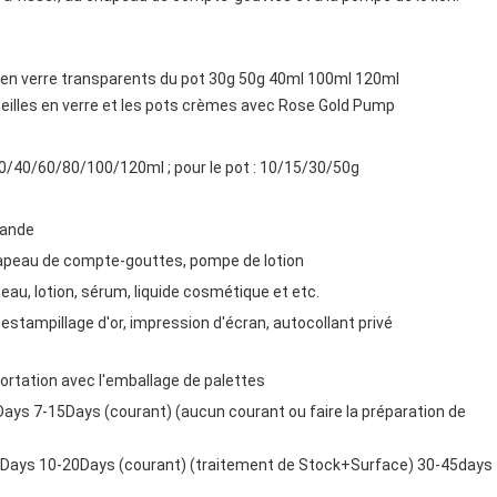
n verre transparents du pot 30g 50g 40ml 100ml 120ml
illes en verre et les pots crèmes avec Rose Gold Pump
/30/40/60/80/100/120ml ; pour le pot : 10/15/30/50g
mande
hapeau de compte-gouttes, pompe de lotion
eau, lotion, sérum, liquide cosmétique et etc.
estampillage d'or, impression d'écran, autocollant privé
ortation avec l'emballage de palettes
3Days 7-15Days (courant) (aucun courant ou faire la préparation de
Days 10-20Days (courant) (traitement de Stock+Surface) 30-45days