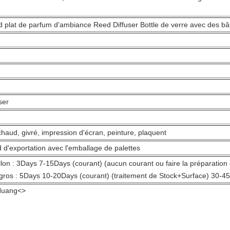
 plat de parfum d'ambiance Reed Diffuser Bottle de verre avec des bât
ser
chaud, givré, impression d'écran, peinture, plaquent
 d'exportation avec l'emballage de palettes
llon : 3Days 7-15Days (courant) (aucun courant ou faire la préparation
os : 5Days 10-20Days (courant) (traitement de Stock+Surface) 30-45
gHuang<>