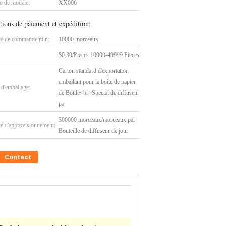
 de modèle:
XX006
tions de paiement et expédition:
té de commande min:
10000 morceaux
$0.30/Pieces 10000-49999 Pieces
Carton standard d'exportation
emballant pour la boîte de papier
 d'emballage:
de Bottle<br>Special de diffuseur
pa
300000 morceaux/morceaux par
té d'approvisionnement:
Bouteille de diffuseur de jour
Contact