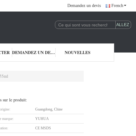
Demandez un devis
French
CTER
DEMANDEZ UN DEVIS
NOUVELLES
 55ml
s sur le produit:
origine:
Guangdong, Chine
 marque:
YUHUA
cation:
CE MSDS