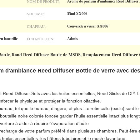
NOM DE PRODUIT:
Arome de parfum d'ambiance Reed Diffuser Bo
VOLUME:
55ml XX006
CHAPEAU:
Couvercle à visser XX006
ÉCHANTILLON:
n bouteille
Admis
ottle
Rond Reed Diffuser Bottle de MSDS
Remplacement Reed Diffuser G
,
,
m d'ambiance Reed Diffuser Bottle de verre avec des
t Reed Diffuser Sets avec les huiles essentielles, Reed Sticks de DIY. L
forcer le physique et protéger la fonction olfactive.
bureau, tel que le bureau, étagère, et plus. Le rotin colle (exclu) sont l
bouteille noire colorée foncée garder l'huile essentielle intact plus long
erture à aider à réduire l'évaporation d'huile.
e recharge de votre parfum préféré dans plusieurs chambres. Peut être
huiles essentielles, les bâtons tubulaires et le moch davantage.