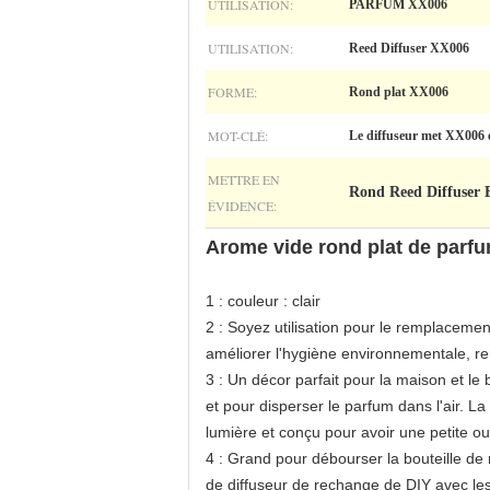
UTILISATION:
PARFUM XX006
UTILISATION:
Reed Diffuser XX006
FORME:
Rond plat XX006
MOT-CLÉ:
Le diffuseur met XX006 e
METTRE EN
Rond Reed Diffuser B
ÉVIDENCE:
Arome vide rond plat de parfu
1 : couleur : clair
2 : Soyez utilisation pour le remplacemen
améliorer l'hygiène environnementale, ren
3 : Un décor parfait pour la maison et le 
et pour disperser le parfum dans l'air. La 
lumière et conçu pour avoir une petite ouv
4 : Grand pour débourser la bouteille d
de diffuseur de rechange de DIY avec les 