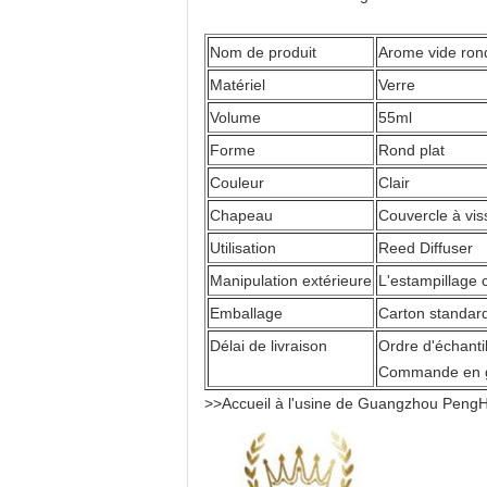
Nom de produit
Arome vide rond
Matériel
Verre
Volume
55ml
Forme
Rond plat
Couleur
Clair
Chapeau
Couvercle à vis
Utilisation
Reed Diffuser
Manipulation extérieure
L'estampillage 
Emballage
Carton standard
Délai de livraison
Ordre d'échanti
Commande en gr
>>Accueil à l'usine de Guangzhou Pen