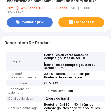
essentielle de 30ml 50ml 100ml de sérum de luxe
vide cosmétique de place noire
Prix：$0.42/Pieces 1000-9999 Pieces
MOQ：1000
morceaux
meilleur prix
Contactez
Description De Produit
Bouteilles en verre noires de
compte-gouttes de sérum
Surligner
,
bouteilles de compte-gouttes du
sérum 100ml
Capacité
30000 morceaux/morceaux par
d'approvisionnement
Bouteille de sérum de jour
Certification
CE MSDS
Conditions de
T/T, Western Union
paiement
Délai de livraison
12 jours de travail
Bouteille 15ml 30 ml 50ml 60ml de
Détails d'emballage
compte-gouttes de verre à bouteilles