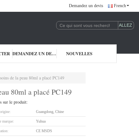
Demandez un devis
French
CTER
DEMANDEZ UN DEVIS
NOUVELLES
soins de la peau 80ml a placé PC149
peau 80ml a placé PC149
s sur le produit:
origine:
Guangdong, Chine
 marque:
Yuhua
cation:
CE MSDS