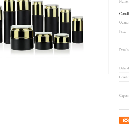
Numéro
Condi
Quanti
Prix:
Détails
Délai d
Condit
Capaci