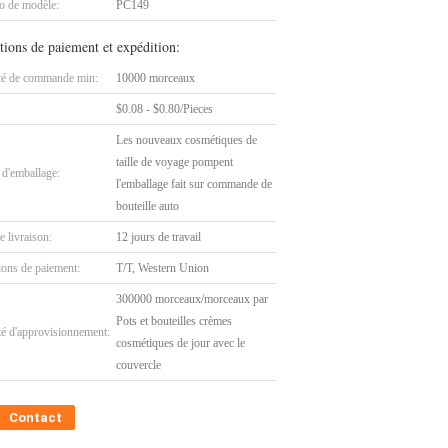
 de modèle:
PC149
tions de paiement et expédition:
té de commande min:
10000 morceaux
$0.08 - $0.80/Pieces
Les nouveaux cosmétiques de
taille de voyage pompent
 d'emballage:
l'emballage fait sur commande de
bouteille auto
e livraison:
12 jours de travail
ions de paiement:
T/T, Western Union
300000 morceaux/morceaux par
Pots et bouteilles crèmes
té d'approvisionnement:
cosmétiques de jour avec le
couvercle
Contact