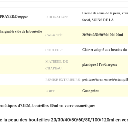
Crème de soins de la peau, crèm
UTILISATION:
 SPRAYER/Dropper
facial, SOINS DE LA
argeable vide de la bouteille
CAPACITÉ:
20/30/40/50/60/80/100/120ml
COULEUR:
Clair et adapté aux besoins du 
MATÉRIEL DE
plastique à l'or/à argent
CHAPEAU:
REMISE EXTÉRIEURE:
peinture/écran en soie/estampil
PORT:
Guangzhou
cosmétiques d'OEM
bouteilles 80ml en verre cosmétiques
,
 de la peau des bouteilles 20/30/40/50/60/80/100/120ml en v