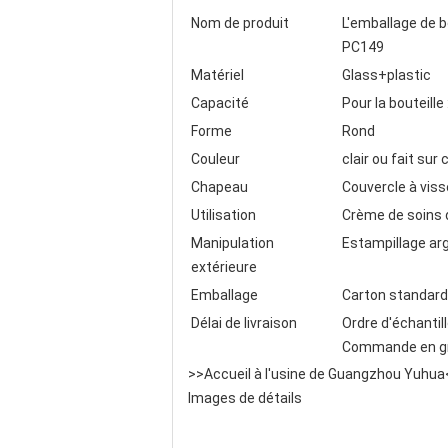
Nom de produit
L'emballage de b
PC149
Matériel
Glass+plastic
Capacité
Pour la bouteil
Forme
Rond
Couleur
clair ou fait s
Chapeau
Couvercle à vis
Utilisation
Crème de soins d
Manipulation
Estampillage arg
extérieure
Emballage
Carton standard 
Délai de livraison
Ordre d'échantil
Commande en gro
>>Accueil à l'usine de Guangzhou Yuhua
Images de détails