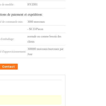
 de modèle:
HYZ001
tions de paiement et expédition:
té de commande min:
3000 morceaux
- $0.33/Pieces
normale ou comme besoin des
 d'emballage:
clients
300000 morceaux/morceaux par
té d'approvisionnement:
Jour
Contact