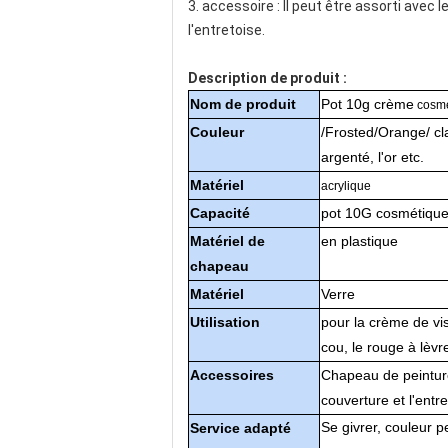
3. accessoire : Il peut être assorti avec
l'entretoise.
Description de produit :
Nom de produit
Pot 10g crème
cosmé
Couleur
/Frosted/Orange/ cla
argenté, l'or etc.
Matériel
acrylique
Capacité
pot 10G cosmétiqu
Matériel de
en plastique
chapeau
Matériel
Verre
Utilisation
pour la crème de vis
cou, le rouge à lèvr
Accessoires
Chapeau de peintur
couverture et l'entre
Se givrer, couleur p
Service adapté