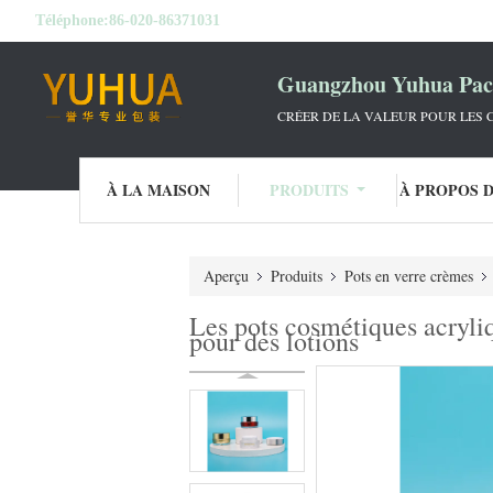
Téléphone:
86-020-86371031
Guangzhou Yuhua Pack
CRÉER DE LA VALEUR POUR LES C
À LA MAISON
PRODUITS
À PROPOS 
Aperçu
Produits
Pots en verre crèmes
Les pots cosmétiques acryliq
pour des lotions