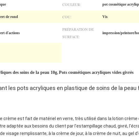
COULEUR:
ique
pot cosmétique acryliq
COU:
vert de rond
Vis
PRÉPARATION DE
ert d'actions
impression/peinture/hot
SURFACE:
liques des soins de la peau 10g
Pots cosmétiques acryliques vides givrés
,
 les pots acryliques en plastique de soins de la peau 
e crème est fait de matériel en verre, très utilisé dans la lotion crè
tre adaptée aux besoins du client par l'estampillage chaud, givré, l'éc
me de visage remplissante, à la crème de jour, à la crème de nuit, au gel d