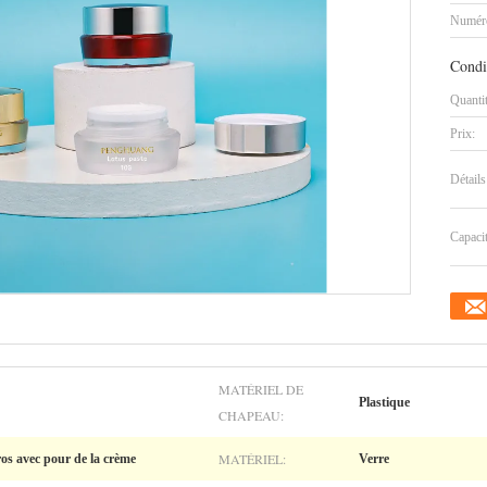
Numéro
Condi
Quanti
Prix:
Détails
Capaci
MATÉRIEL DE
Plastique
CHAPEAU:
MATÉRIEL:
ros avec pour de la crème
Verre