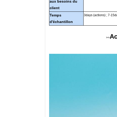
aux besoins du
client
Temps
3days (actions) ; 7-15d
d'échantillon
Ac
>>