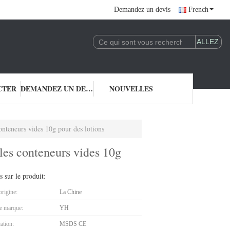
Demandez un devis
French
CTER
DEMANDEZ UN DEVIS
NOUVELLES
conteneurs vides 10g pour des lotions
 les conteneurs vides 10g
s sur le produit:
origine:
La Chine
 marque:
YH
cation:
MSDS CE