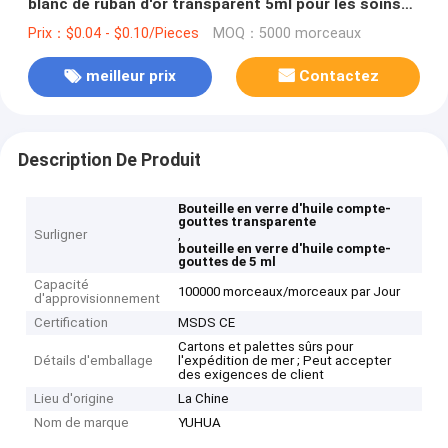
blanc de ruban d'or transparent 5ml pour les soins
personnels
Prix：$0.04 - $0.10/Pieces
MOQ：5000 morceaux
meilleur prix
Contactez
Description De Produit
Bouteille en verre d'huile compte-
gouttes transparente
Surligner
,
bouteille en verre d'huile compte-
gouttes de 5 ml
Capacité
100000 morceaux/morceaux par Jour
d'approvisionnement
Certification
MSDS CE
Cartons et palettes sûrs pour
Détails d'emballage
l'expédition de mer ; Peut accepter
des exigences de client
Lieu d'origine
La Chine
Nom de marque
YUHUA