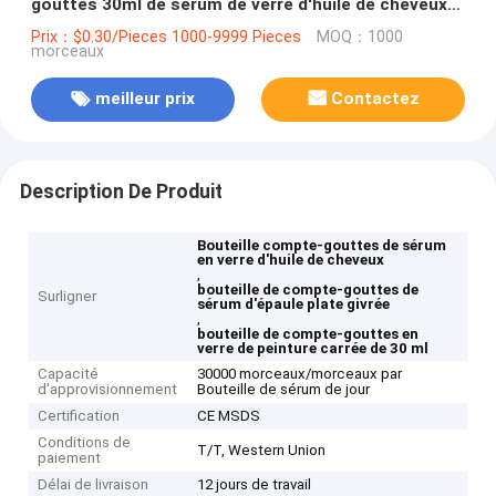
gouttes 30ml de sérum de verre d'huile de cheveux
d'épaule plate
Prix：$0.30/Pieces 1000-9999 Pieces
MOQ：1000
morceaux
meilleur prix
Contactez
Description De Produit
Bouteille compte-gouttes de sérum
en verre d'huile de cheveux
,
bouteille de compte-gouttes de
Surligner
sérum d'épaule plate givrée
,
bouteille de compte-gouttes en
verre de peinture carrée de 30 ml
Capacité
30000 morceaux/morceaux par
d'approvisionnement
Bouteille de sérum de jour
Certification
CE MSDS
Conditions de
T/T, Western Union
paiement
Délai de livraison
12 jours de travail