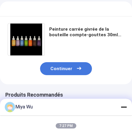
Peinture carrée givrée de la
bouteille compte-gouttes 30ml
de sérum de verre d'huile de
cheveux d'épaule plate
Continuer
Produits Recommandés
Miya Wu
7:27 PM