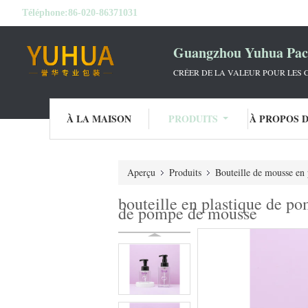
Téléphone:
86-020-86371031
Guangzhou Yuhua Pack
CRÉER DE LA VALEUR POUR LES C
À LA MAISON
PRODUITS
À PROPOS 
Aperçu
Produits
Bouteille de mousse en 
bouteille en plastique de p
de pompe de mousse