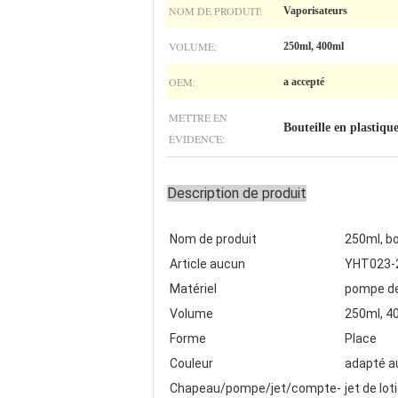
NOM DE PRODUIT:
Vaporisateurs
VOLUME:
250ml, 400ml
OEM:
a accepté
METTRE EN
Bouteille en plastiq
ÉVIDENCE:
Description de produit
Nom de produit
250ml, b
Article aucun
YHT023-
Matériel
pompe d
Volume
250ml, 4
Forme
Place
Couleur
adapté au
Chapeau/pompe/jet/compte-
jet de lo