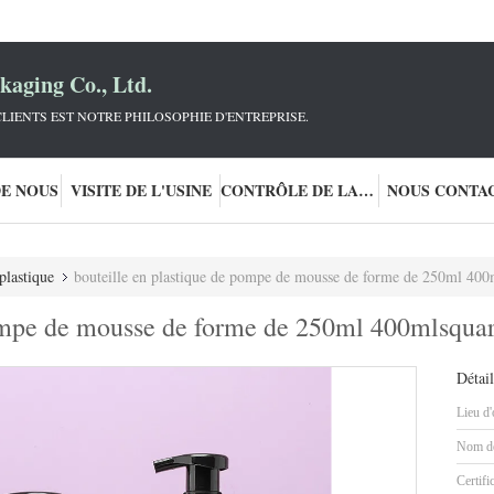
aging Co., Ltd.
LIENTS EST NOTRE PHILOSOPHIE D'ENTREPRISE.
DE NOUS
VISITE DE L'USINE
CONTRÔLE DE LA QUALITÉ
NOUS CONTA
plastique
bouteille en plastique de pompe de mousse de forme de 250ml 400mlsqu
ompe de mousse de forme de 250ml 400mlsquar
Détail
Lieu d'
Nom de
Certifi