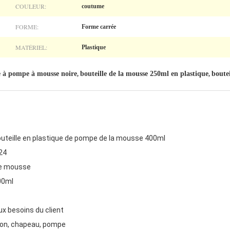
COULEUR:
coutume
FORME:
Forme carrée
MATÉRIEL:
Plastique
ue à pompe à mousse noire
bouteille de la mousse 250ml en plastique
boute
,
,
outeille en plastique de pompe de la mousse 400ml
24
e mousse
00ml
x besoins du client
tion, chapeau, pompe