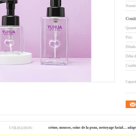
Numéro
Condi
Quanti
Prix:
Détails
Délai d
Condit
Capaci
UTILISATION:
crème, mousse, soins de la peau, nettoyage facial… adapt