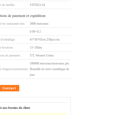
 de modèle:
YHT023-24
tions de paiement et expédition:
té de commande min:
5000 morceaux
0.09~0.2
 d'emballage:
41*36*43cm 230pcs/ctn
e livraison:
15~20day
ions de paiement:
T/T, Western Union
100000 morceaux/morceaux par
té d'approvisionnement:
Bouteille en verre cosmétique de
jour
Contact
é aux besoins du client