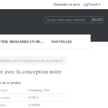
Demandez un devis
French
CTER
DEMANDEZ UN DEVIS
NOUVELLES
are avec la conception noire de pompe de mousse
e avec la conception noire
s sur le produit:
origine:
Guangdong, Chine
 marque:
YUHUA
cation:
CE MSDS