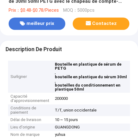
de 30ml 50ml PETG avec le chapeau de compte-
gouttes
Prix：$0.48-$0.78/Pieces
MOQ：5000pcs
meilleur prix
Contactez
Description De Produit
Bouteille en plastique de sérum de
PETG
,
Surligner
bouteille en plastique du sérum 30ml
,
bouteilles du conditionnement en
plastique 50ml
Capacité
200000
d'approvisionnement
Conditions de
T/T, union occidentale
paiement
Délai de livraison
10 ~ 15 jours
Lieu d'origine
GUANGDONG
Nom de marque
yuhua