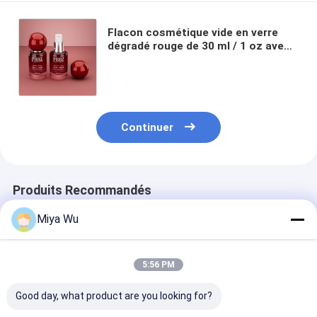
Flacon cosmétique vide en verre
dégradé rouge de 30 ml / 1 oz avec
bouchon à bille ronde, emballage de
soins de la peau personnalisé
couleur OEM ODM pour lotion et
huile essentielle
Continuer
Produits Recommandés
Miya Wu
5:56 PM
Good day, what product are you looking for?