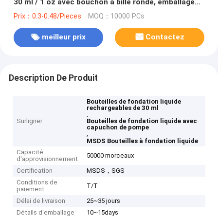
30 ml / 1 oz avec bouchon à bille ronde, emballage
de soins de la peau personnalisé couleur OEM ODM
Prix：0.3-0.48/Pieces
MOQ：10000 PCs
pour lotion et huile essentielle
meilleur prix
Contactez
Description De Produit
Bouteilles de fondation liquide
rechargeables de 30 ml
,
Surligner
Bouteilles de fondation liquide avec
capuchon de pompe
,
MSDS Bouteilles à fondation liquide
Capacité
50000 morceaux
d'approvisionnement
Certification
MSDS，SGS
Conditions de
T/T
paiement
Délai de livraison
25~35 jours
Détails d'emballage
10~15days