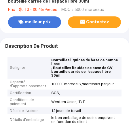
bouteille carrée de l'espace libre 30ml
Prix：$0.10 - $0.46/Pieces
MOQ：5000 morceaux
meilleur prix
Contactez
Description De Produit
Bouteilles liquides de base de pompe
lisse
Surligner
,
,
Bouteilles liquides de base de GV
bouteille carrée de l'espace libre
30ml
Capacité
100000 morceaux/morceaux par jour
d'approvisionnement
Certification
SGS,
Conditions de
Western Union, T/T
paiement
Délai de livraison
12 jours de travail
le bon emballage de soin conçoivent
Détails d'emballage
en fonction du client